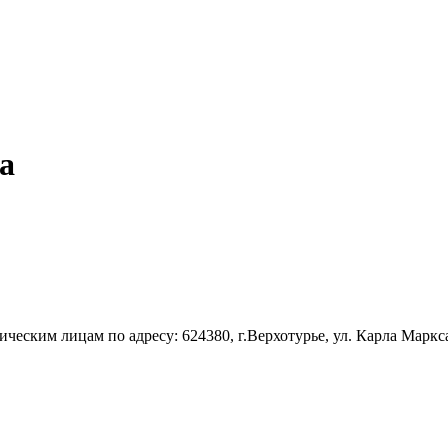
а
ским лицам по адресу: 624380, г.Верхотурье, ул. Карла Маркса, д.