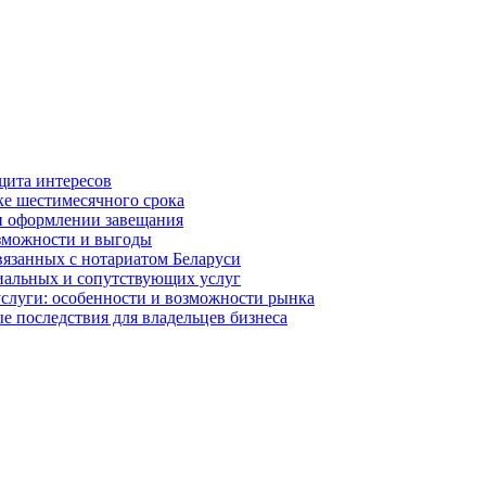
щита интересов
ке шестимесячного срока
и оформлении завещания
озможности и выгоды
вязанных с нотариатом Беларуси
иальных и сопутствующих услуг
услуги: особенности и возможности рынка
 последствия для владельцев бизнеса