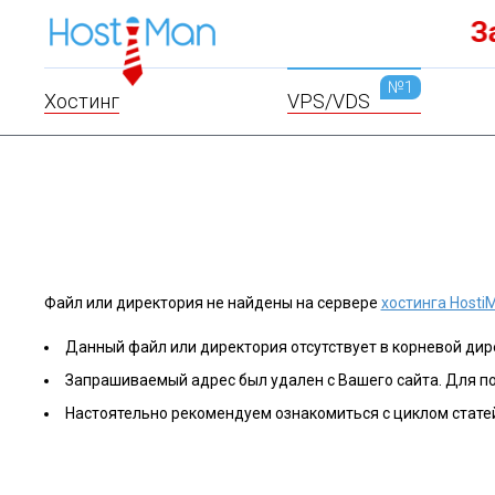
к!
Лу
№1
Хостинг
VPS/VDS
Файл или директория не найдены на сервере
хостинга Hosti
Данный файл или директория отсутствует в корневой дире
Запрашиваемый адрес был удален с Вашего сайта. Для п
Настоятельно рекомендуем ознакомиться с циклом стате