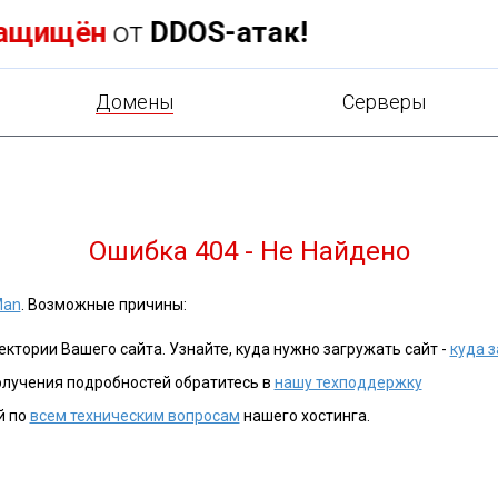
чший
VDS
по версии TestVPS.ru
Домены
Cерверы
Ошибка 404 - Не Найдено
Man
. Возможные причины:
ктории Вашего сайта. Узнайте, куда нужно загружать сайт -
куда з
олучения подробностей обратитесь в
нашу техподдержку
й по
всем техническим вопросам
нашего хостинга.