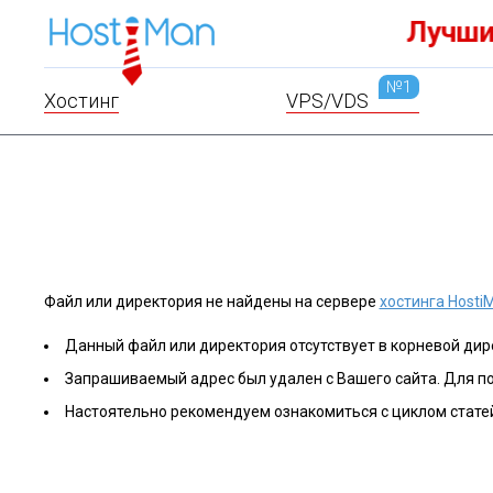
VPS.ru
Доме
№1
Хостинг
VPS/VDS
Файл или директория не найдены на сервере
хостинга Hosti
Данный файл или директория отсутствует в корневой дире
Запрашиваемый адрес был удален с Вашего сайта. Для п
Настоятельно рекомендуем ознакомиться с циклом стате