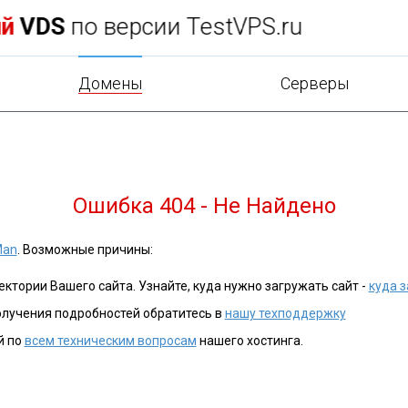
н в
подарок
при заказе хостинга!
Домены
Cерверы
Ошибка 404 - Не Найдено
Man
. Возможные причины:
ктории Вашего сайта. Узнайте, куда нужно загружать сайт -
куда з
олучения подробностей обратитесь в
нашу техподдержку
й по
всем техническим вопросам
нашего хостинга.