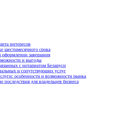
щита интересов
ке шестимесячного срока
и оформлении завещания
озможности и выгоды
вязанных с нотариатом Беларуси
иальных и сопутствующих услуг
услуги: особенности и возможности рынка
 последствия для владельцев бизнеса