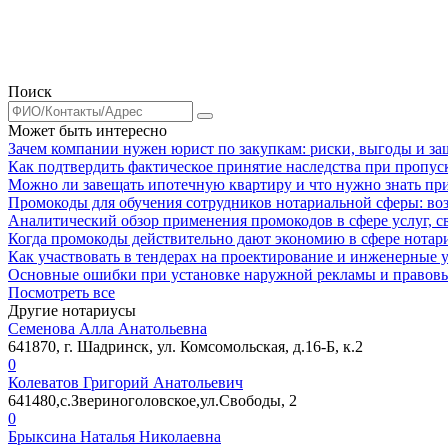
Поиск
Может быть интересно
Зачем компании нужен юрист по закупкам: риски, выгоды и за
Как подтвердить фактическое принятие наследства при пропус
Можно ли завещать ипотечную квартиру и что нужно знать пр
Промокоды для обучения сотрудников нотариальной сферы: в
Аналитический обзор применения промокодов в сфере услуг, с
Когда промокоды действительно дают экономию в сфере нотар
Как участвовать в тендерах на проектирование и инженерные 
Основные ошибки при установке наружной рекламы и правовые
Посмотреть все
Другие нотариусы
Семенова Алла Анатольевна
641870, г. Шадринск, ул. Комсомольская, д.16-Б, к.2
0
Колеватов Григорий Анатольевич
641480,с.Звериноголовское,ул.Свободы, 2
0
Брыксина Наталья Николаевна