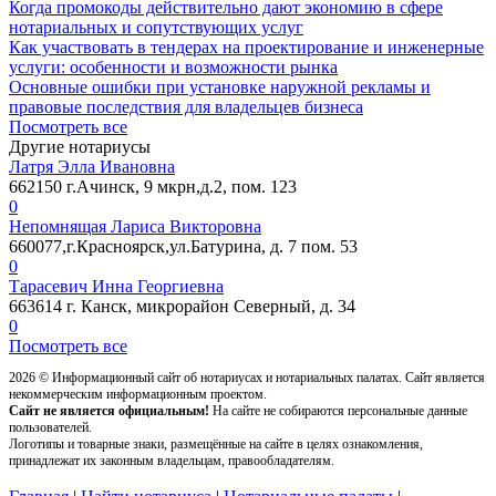
Когда промокоды действительно дают экономию в сфере
нотариальных и сопутствующих услуг
Как участвовать в тендерах на проектирование и инженерные
услуги: особенности и возможности рынка
Основные ошибки при установке наружной рекламы и
правовые последствия для владельцев бизнеса
Посмотреть все
Другие нотариусы
Латря Элла Ивановна
662150 г.Ачинск, 9 мкрн,д.2, пом. 123
0
Непомнящая Лариса Викторовна
660077,г.Красноярск,ул.Батурина, д. 7 пом. 53
0
Тарасевич Инна Георгиевна
663614 г. Канск, микрорайон Северный, д. 34
0
Посмотреть все
2026 ©
Информационный сайт об нотариусах и нотариальных палатах. Сайт является
некоммерческим информационным проектом.
Сайт не является официальным!
На сайте не собираются персональные данные
пользователей.
Логотипы и товарные знаки, размещённые на сайте в целях ознакомления,
принадлежат их законным владельцам, правообладателям.