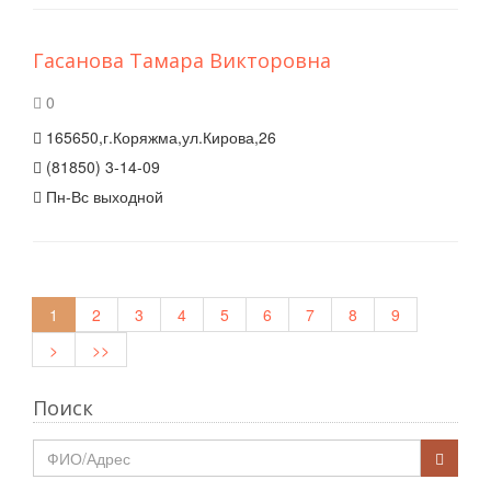
Гасанова Тамара Викторовна
0
165650,г.Коряжма,ул.Кирова,26
(81850) 3-14-09
Пн-Вс выходной
1
2
3
4
5
6
7
8
9
>
>>
Поиск